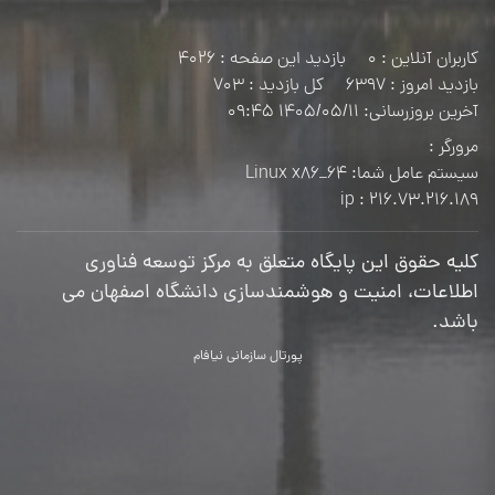
کاربران آنلاین : 0
بازدید این صفحه : 4026
بازدید امروز : 6397
کل بازدید : 703
آخرین بروزرسانی: 1405/05/11 09:45
مرورگر :
سیستم عامل شما: Linux x86_64
ip :
216.73.216.189
کلیه حقوق این پایگاه متعلق به مرکز توسعه فناوری
اطلاعات، امنیت و هوشمندسازی دانشگاه اصفهان می
باشد.
پورتال سازمانی نیافام