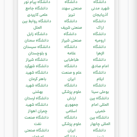
دانشگاه
دانشگاه
دانشگاه پیام نور
شهید مدنی
صنعتی سهند
دانشگاه جامع
آذربایجان
تبریز
علمی کاربردی
دانشگاه
د
انشگاه
د
انشگاه روابط بین
اراک
صنعتی شریف
الملل
دانشگاه
د
انشگاه
دانشگاه زابل
ارومیه
صنعتی شیراز
دانشگاه سمنان
دانشگاه
دانشگاه
دانشگاه سیستان
الزهرا
علامه
و بلوچستان
دانشگاه
طباطبایی
دانشگاه شیراز
امام صادق
دانشگاه
دانشگاه شهرکرد
دانشگاه
علم و صنعت
دانشگاه
شهید
ایلام
ایران
باهنر کرمان
دانشگاه
دانشگاه
دانشگاه شهید
بوعلی سینا
علوم پزشکی
بهشتی
د
انشگاه بین
ارتش
دانشگاه لرستان
المللی امام
جمهوری
دانشگاه شهید
خمینی
اسلامی
چمران اهواز
دانشگاه بین
دانشگاه
دانشگاه صنعت
المللی چابهار
علوم پزشکی
نفت
دانشگاه
ایران
دانشگاه صنعتی