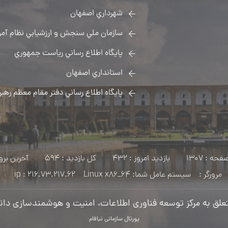
شهرداري اصفهان
سازمان ملي سنجش و ارزشيابي نظام آمو
پايگاه اطلاع رساني رياست جمهوري
استانداري اصفهان
پايگاه اطلاع رساني دفتر مقام معظم رهبر
ه : 1307
بازدید امروز : 432
کل بازدید : 594
آخرین بروزرسانی: 11
مرورگر :
سیستم عامل شما: Linux x86_64
216.73.217.62
ip :
علق به مرکز توسعه فناوری اطلاعات، امنیت و هوشمندسازی دان
پورتال سازمانی نیافام